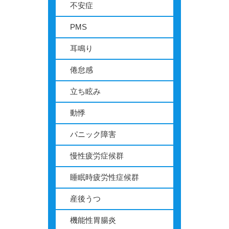
不安症
PMS
耳鳴り
倦怠感
立ち眩み
動悸
パニック障害
慢性疲労症候群
睡眠時疲労性症候群
産後うつ
機能性胃腸炎