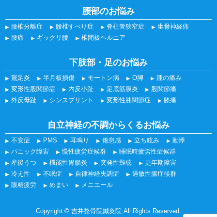
腰部のお悩み
腰椎分離症
腰椎すべり症
脊柱管狭窄症
坐骨神経痛
腰痛
ギックリ腰
椎間板ヘルニア
下肢部・足のお悩み
鵞足炎
半月板損傷
モートン病
O脚
踵の痛み
変形性股関節症
内反小趾
足底筋膜炎
股関節痛
外反母趾
シンスプリント
変形性膝関節症
膝痛
自立神経の不調からくるお悩み
不安症
PMS
耳鳴り
倦怠感
立ち眩み
動悸
パニック障害
慢性疲労症候群
睡眠時疲労性症候群
産後うつ
機能性胃腸炎
突発性難聴
更年期障害
冷え性
不眠症
自律神経失調症
過敏性腸症候群
眼精疲労
めまい
メニエール
Copyright © 吉井整骨院鍼灸院 All Rights Reserved.