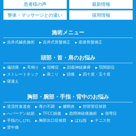
患者様の声
最新情報
整体・マッサージとの違い
採用情報
施術メニュー
吉井式鍼灸施術
吉井式骨盤矯正
産後骨盤矯正
頭部・首・肩のお悩み
偏頭痛
耳鳴り
頚椎症
顔面神経麻痺
顎関節症
ストレートネック
肩こり
頭痛
四十肩・五十肩
寝違え
胸部・腕部・手指・背中のお悩み
逆流性食道炎
胃の不調
腱鞘炎
肘部管症候群
へバーデン結節
TFCC損傷
肋間神経痛施術
側弯症
手指のしびれ
胸郭出口症候群
ばね指
テニス肘
背中痛