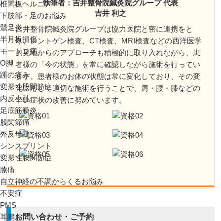
執筆者：吉井整骨院鍼灸院グループ 代表
椎間板ヘルニア
吉井 利之
下肢部・足のお悩み
鵞足炎
吉井整骨院鍼灸院グループは協力医院と密に連携をと
半月板損傷
り、レントゲン検査、CT検査、MRI検査などの西洋医学
モートン病
的見地からのアプローチも積極的に取り入れながら、患
O脚
者様の「今の状態」を常に確認しながら施術を行ってい
踵の痛み
ます。患者様のお体の状態は常に変化しており、その変
変形性股関節症
化に応じて適切な施術を行うことで、肩・腰・膝などの
内反小趾
辛い症状の改善に努めています。
足底筋膜炎
股関節痛
外反母趾
シンスプリント
変形性膝関節症
膝痛
自立神経の不調からくるお悩み
不安症
PMS
耳鳴り
お問い合わせ・ご予約