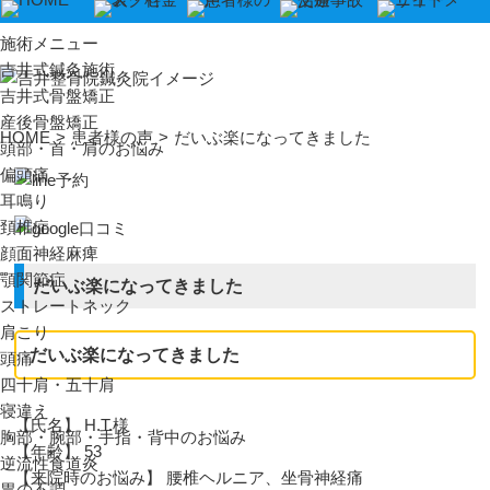
施術メニュー
吉井式鍼灸施術
吉井式骨盤矯正
産後骨盤矯正
HOME
>
患者様の声
>
だいぶ楽になってきました
頭部・首・肩のお悩み
偏頭痛
耳鳴り
頚椎症
顔面神経麻痺
顎関節症
だいぶ楽になってきました
ストレートネック
肩こり
だいぶ楽になってきました
頭痛
四十肩・五十肩
寝違え
【氏名】 H.T.様
胸部・腕部・手指・背中のお悩み
【年齢】 53
逆流性食道炎
【来院時のお悩み】 腰椎ヘルニア、坐骨神経痛
胃の不調