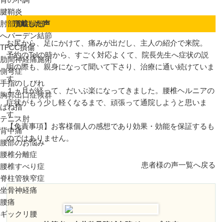
腱鞘炎
肘部管症候群
頂戴した声
へバーデン結節
お尻から、足にかけて、痛みが出だし、主人の紹介で来院。
TFCC損傷
予約のTelの時から、すごく対応よくて、院長先生へ症状の説
肋間神経痛施術
明の際も、親身になって聞いて下さり、治療に通い続けていま
側弯症
す。
手指のしびれ
１ヵ月が経って、だいぶ楽になってきました。腰椎ヘルニアの
胸郭出口症候群
症状がもう少し軽くなるまで、頑張って通院しようと思いま
ばね指
す。
テニス肘
【免責事項】お客様個人の感想であり効果・効能を保証するも
背中痛
のではありません。
腰部のお悩み
腰椎分離症
患者様の声一覧へ戻る
腰椎すべり症
脊柱管狭窄症
坐骨神経痛
腰痛
ギックリ腰