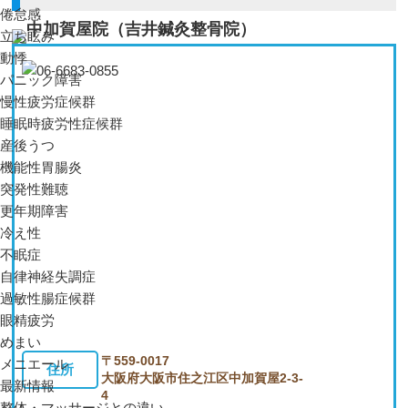
倦怠感
立ち眩み
動悸
パニック障害
慢性疲労症候群
睡眠時疲労性症候群
産後うつ
機能性胃腸炎
突発性難聴
更年期障害
冷え性
不眠症
自律神経失調症
過敏性腸症候群
眼精疲労
めまい
〒559-0017
メニエール
住所
大阪府大阪市住之江区中加賀屋2-3-
最新情報
4
整体・マッサージとの違い