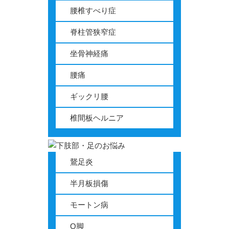
腰椎すべり症
脊柱管狭窄症
坐骨神経痛
腰痛
ギックリ腰
椎間板ヘルニア
鵞足炎
半月板損傷
モートン病
O脚