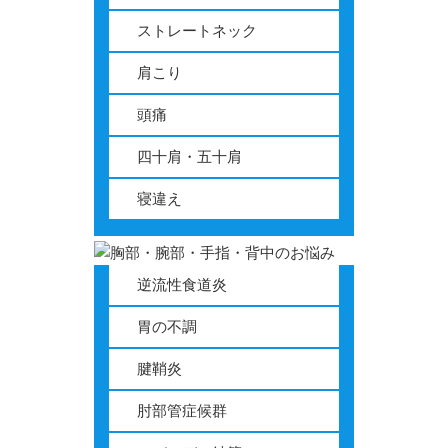
ストレートネック
肩こり
頭痛
四十肩・五十肩
寝違え
逆流性食道炎
胃の不調
腱鞘炎
肘部管症候群