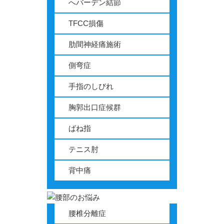
へバーデン結節
TFCC損傷
肋間神経痛施術
側弯症
手指のしびれ
胸郭出口症候群
ばね指
テニス肘
背中痛
腰椎分離症