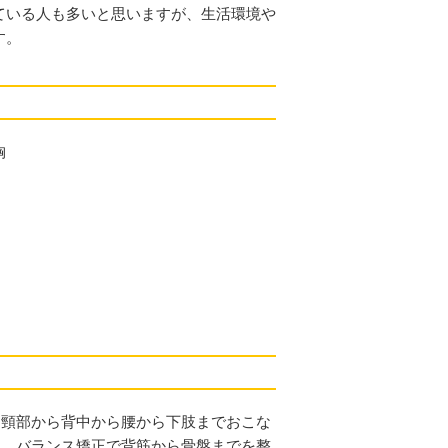
ている人も多いと思いますが、生活環境や
す。
胸
を頸部から背中から腰から下肢までおこな
す。バランス矯正で背筋から骨盤までを整