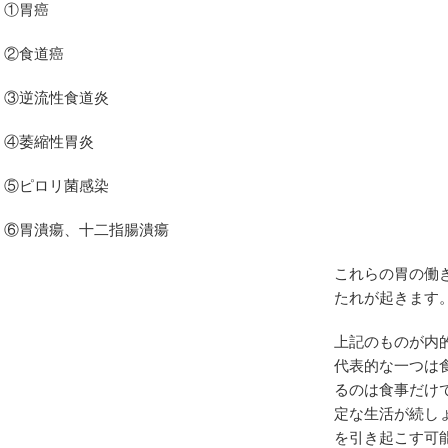
①胃癌
②食道癌
③逆流性食道炎
群
④萎縮性胃炎
結節
⑤ピロリ菌感染
⑥胃潰瘍、十二指腸潰瘍
これらの胃の働
施術
たれが起きます
上記のものが内
代表的な一つは
れ
るのは食事だけ
定な生活が続し
候群
を引き起こす可