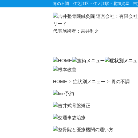
胃の不調｜住之江区・住ノ江駅・北加賀屋 吉
運営会社：有限会社
リード
代表施術者：吉井利之
頭部・首・
HOME
>
症状別メニュー
>
胃の不調
偏頭痛
耳鳴り
頚椎症
顔面神経麻