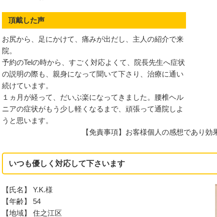
頂戴した声
お尻から、足にかけて、痛みが出だし、主人の紹介で来
院。
予約のTelの時から、すごく対応よくて、院長先生へ症状
の説明の際も、親身になって聞いて下さり、治療に通い
続けています。
１ヵ月が経って、だいぶ楽になってきました。腰椎ヘル
ニアの症状がもう少し軽くなるまで、頑張って通院しよ
うと思います。
【免責事項】お客様個人の感想であり効
いつも優しく対応して下さいます
害
【氏名】 Y.K.様
候群
【年齢】 54
【地域】 住之江区