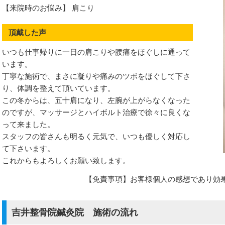
性症候群
【来院時のお悩み】 肩こり
頂戴した声
いつも仕事帰りに一日の肩こりや腰痛をほぐしに通って
炎
います。
丁寧な施術で、まさに凝りや痛みのツボをほぐして下さ
り、体調を整えて頂いています。
この冬からは、五十肩になり、左腕が上がらなくなった
のですが、マッサージとハイボルト治療で徐々に良くな
って来ました。
スタッフの皆さんも明るく元気で、いつも優しく対応し
て下さいます。
これからもよろしくお願い致します。
【免責事項】お客様個人の感想であり効
調症
吉井整骨院鍼灸院 施術の流れ
候群