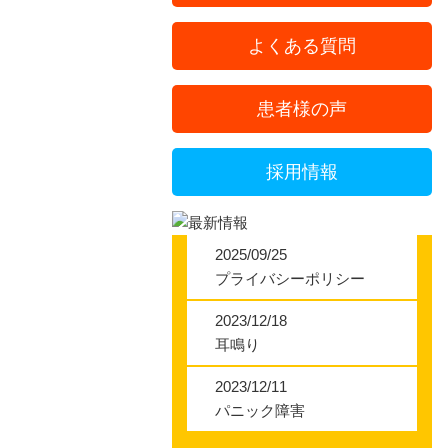
ばね指
よくある質問
テニス肘
患者様の声
背中痛
採用情報
腰部のお悩
腰椎分離症
2025/09/25
プライバシーポリシー
腰椎すべり
2023/12/18
耳鳴り
脊柱管狭窄
2023/12/11
坐骨神経痛
パニック障害