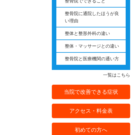
整骨院でできること
胃の不調
整骨院に通院したほうが良
い理由
腱鞘炎
整体と整形外科の違い
肘部管症候
整体・マッサージとの違い
へバーデン
整骨院と医療機関の通い方
TFCC損傷
一覧はこちら
肋間神経痛
当院で改善できる症状
側弯症
アクセス・料金表
手指のしび
初めての方へ
胸郭出口症