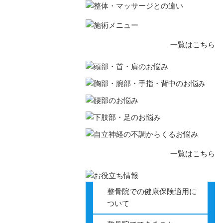
顎関節症
一覧はこちら
ストレート
肩こり
頭痛
四十肩・五
一覧はこちら
寝違え
胸部・腕部
整骨院での健康保険適用に
ついて
逆流性食道