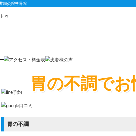
井鍼灸院整骨院
トゥ
肩のお悩み
胃の不調でお
胃の不調
痺