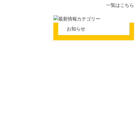
腰痛
一覧はこちら
ギックリ腰
お知らせ
椎間板ヘル
下肢部・足
鵞足炎
半月板損傷
モートン病
O脚
踵の痛み