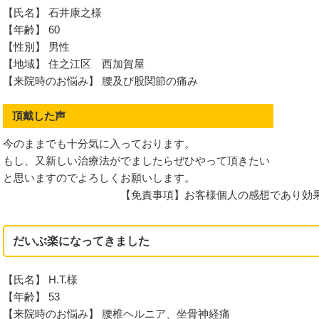
【氏名】 石井康之様
節症
【年齢】 60
【性別】 男性
【地域】 住之江区 西加賀屋
【来院時のお悩み】 腰及び股関節の痛み
頂戴した声
今のままでも十分気に入っております。
もし、又新しい治療法がでましたらぜひやって頂きたい
と思いますのでよろしくお願いします。
【免責事項】お客様個人の感想であり効
ント
だいぶ楽になってきました
節症
【氏名】 H.T.様
【年齢】 53
【来院時のお悩み】 腰椎ヘルニア、坐骨神経痛
不調からくるお悩み