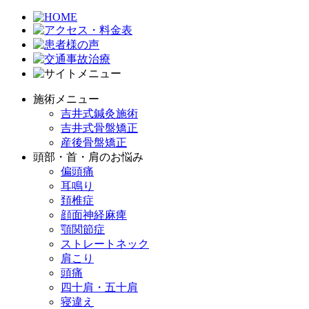
施術メニュー
吉井式鍼灸施術
吉井式骨盤矯正
産後骨盤矯正
頭部・首・肩のお悩み
偏頭痛
耳鳴り
頚椎症
顔面神経麻痺
顎関節症
ストレートネック
肩こり
頭痛
四十肩・五十肩
寝違え