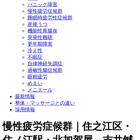
パニック障害
慢性疲労症候群
睡眠時疲労性症候群
産後うつ
機能性胃腸炎
突発性難聴
更年期障害
冷え性
不眠症
自律神経失調症
過敏性腸症候群
眼精疲労
めまい
メニエール
最新情報
整体・マッサージとの違い
採用情報
慢性疲労症候群｜住之江区・