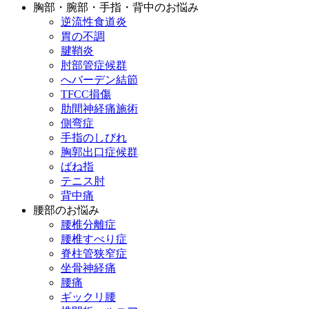
胸部・腕部・手指・背中のお悩み
逆流性食道炎
胃の不調
腱鞘炎
肘部管症候群
へバーデン結節
TFCC損傷
肋間神経痛施術
側弯症
手指のしびれ
胸郭出口症候群
ばね指
テニス肘
背中痛
腰部のお悩み
腰椎分離症
腰椎すべり症
脊柱管狭窄症
坐骨神経痛
腰痛
ギックリ腰