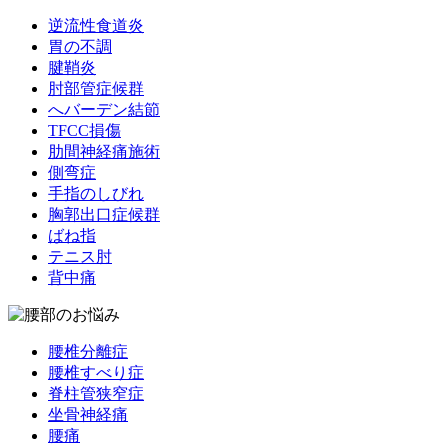
逆流性食道炎
胃の不調
腱鞘炎
肘部管症候群
へバーデン結節
TFCC損傷
肋間神経痛施術
側弯症
手指のしびれ
胸郭出口症候群
ばね指
テニス肘
背中痛
腰椎分離症
腰椎すべり症
脊柱管狭窄症
坐骨神経痛
腰痛