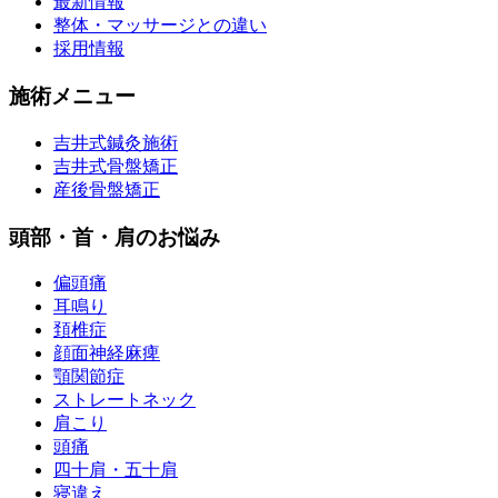
最新情報
整体・マッサージとの違い
採用情報
施術メニュー
吉井式鍼灸施術
吉井式骨盤矯正
産後骨盤矯正
頭部・首・肩のお悩み
偏頭痛
耳鳴り
頚椎症
顔面神経麻痺
顎関節症
ストレートネック
肩こり
頭痛
四十肩・五十肩
寝違え