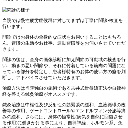
当院では慢性疲労症候群に対してまずは丁寧に問診•検査を
行います。
問診ではお身体の全身的な症状をお伺いすることはもちろ
ん、普段の生活やお仕事、運動習慣等をお伺いさせていただ
きます。
問診の後は、全身の画像診断に加え関節の可動域の検査を行
い、動きの悪い関節や、それに付着している筋肉の問題にな
っている部分を特定し、患者様特有のお体の使い方の癖を判
断し、アドバイスさせていただきます。
治療方法は当院独自の施術である吉井式骨盤矯正法や自律神
経を整える鍼灸治療がオススメです。
鍼灸治療は中枢性及び反射性の筋緊張の緩和、血液循環の改
善等の作用、ゲートコントロールやエンドルフィン分泌等痛
みの緩和、さらには、身体の恒常性(病気を自然に回復させ
る作用)に働きかける事により、自律神経、ホルモン系、免