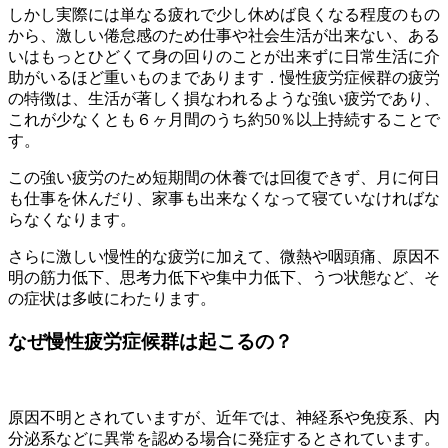
しかし実際には単なる疲れで少し休めば良くなる程度のもの
から、激しい倦怠感のため仕事や社会生活が出来ない、ある
いはもっとひどくて身の回りのことが出来ずに日常生活に介
助がいるほど重いものまであります．慢性疲労症候群の疲労
の特徴は、生活が著しく損なわれるような強い疲労であり、
これが少なくとも６ヶ月間のうち約50％以上持続することで
す。
この強い疲労のため短期間の休養では回復できず、月に何日
も仕事を休んだり、家事も出来なくなって寝ていなければな
らなくなります。
さらに激しい慢性的な疲労に加えて、微熱や咽頭痛、原因不
明の筋力低下、思考力低下や集中力低下、うつ状態など、そ
の症状は多岐にわたります。
なぜ慢性疲労症候群は起こるの？
原因不明とされていますが、近年では、神経系や免疫系、内
分泌系などに異常を認める場合に発症するとされています。