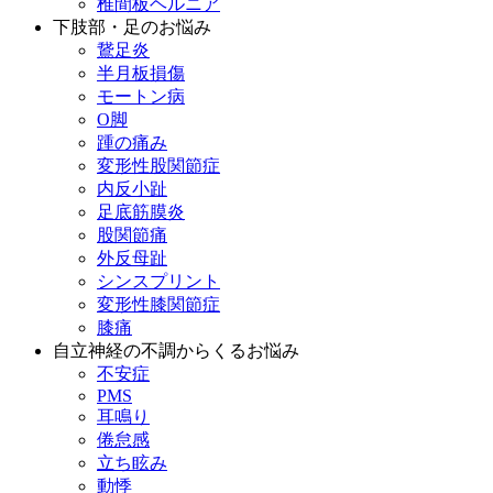
椎間板ヘルニア
下肢部・足のお悩み
鵞足炎
半月板損傷
モートン病
O脚
踵の痛み
変形性股関節症
内反小趾
足底筋膜炎
股関節痛
外反母趾
シンスプリント
変形性膝関節症
膝痛
自立神経の不調からくるお悩み
不安症
PMS
耳鳴り
倦怠感
立ち眩み
動悸