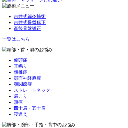
吉井式鍼灸施術
吉井式骨盤矯正
産後骨盤矯正
一覧はこちら
偏頭痛
耳鳴り
頚椎症
顔面神経麻痺
顎関節症
ストレートネック
肩こり
頭痛
四十肩・五十肩
寝違え