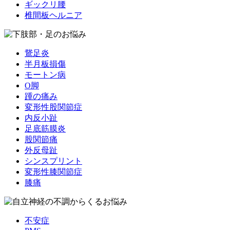
ギックリ腰
椎間板ヘルニア
鵞足炎
半月板損傷
モートン病
O脚
踵の痛み
変形性股関節症
内反小趾
足底筋膜炎
股関節痛
外反母趾
シンスプリント
変形性膝関節症
膝痛
不安症