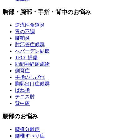
胸部・腕部・手指・背中のお悩み
逆流性食道炎
胃の不調
腱鞘炎
肘部管症候群
へバーデン結節
TFCC損傷
肋間神経痛施術
側弯症
手指のしびれ
胸郭出口症候群
ばね指
テニス肘
背中痛
腰部のお悩み
腰椎分離症
腰椎すべり症