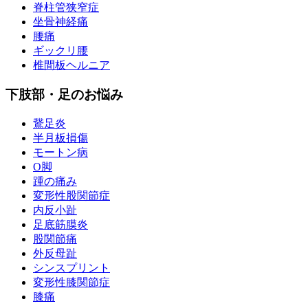
脊柱管狭窄症
坐骨神経痛
腰痛
ギックリ腰
椎間板ヘルニア
下肢部・足のお悩み
鵞足炎
半月板損傷
モートン病
O脚
踵の痛み
変形性股関節症
内反小趾
足底筋膜炎
股関節痛
外反母趾
シンスプリント
変形性膝関節症
膝痛