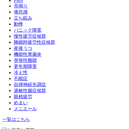
PMS
耳鳴り
倦怠感
立ち眩み
動悸
パニック障害
慢性疲労症候群
睡眠時疲労性症候群
産後うつ
機能性胃腸炎
突発性難聴
更年期障害
冷え性
不眠症
自律神経失調症
過敏性腸症候群
眼精疲労
めまい
メニエール
一覧はこちら