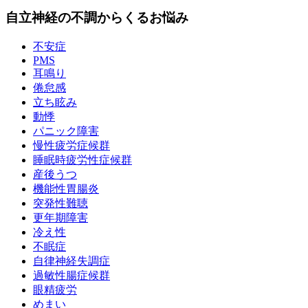
自立神経の不調からくるお悩み
不安症
PMS
耳鳴り
倦怠感
立ち眩み
動悸
パニック障害
慢性疲労症候群
睡眠時疲労性症候群
産後うつ
機能性胃腸炎
突発性難聴
更年期障害
冷え性
不眠症
自律神経失調症
過敏性腸症候群
眼精疲労
めまい