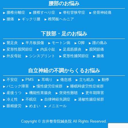
腰部のお悩み
腰椎分離症
腰椎すべり症
脊柱管狭窄症
坐骨神経痛
腰痛
ギックリ腰
椎間板ヘルニア
下肢部・足のお悩み
鵞足炎
半月板損傷
モートン病
O脚
踵の痛み
変形性股関節症
内反小趾
足底筋膜炎
股関節痛
外反母趾
シンスプリント
変形性膝関節症
膝痛
自立神経の不調からくるお悩み
不安症
PMS
耳鳴り
倦怠感
立ち眩み
動悸
パニック障害
慢性疲労症候群
睡眠時疲労性症候群
産後うつ
機能性胃腸炎
突発性難聴
更年期障害
冷え性
不眠症
自律神経失調症
過敏性腸症候群
眼精疲労
めまい
メニエール
Copyright © 吉井整骨院鍼灸院 All Rights Reserved.