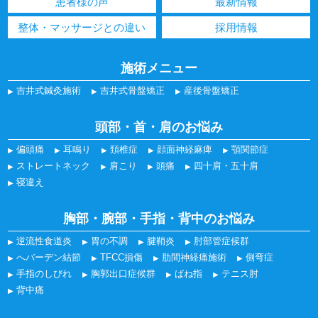
患者様の声
最新情報
整体・マッサージとの違い
採用情報
施術メニュー
吉井式鍼灸施術
吉井式骨盤矯正
産後骨盤矯正
頭部・首・肩のお悩み
偏頭痛
耳鳴り
頚椎症
顔面神経麻痺
顎関節症
ストレートネック
肩こり
頭痛
四十肩・五十肩
寝違え
胸部・腕部・手指・背中のお悩み
逆流性食道炎
胃の不調
腱鞘炎
肘部管症候群
へバーデン結節
TFCC損傷
肋間神経痛施術
側弯症
手指のしびれ
胸郭出口症候群
ばね指
テニス肘
背中痛