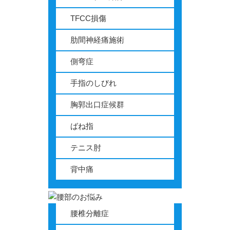
TFCC損傷
肋間神経痛施術
側弯症
手指のしびれ
胸郭出口症候群
ばね指
テニス肘
背中痛
腰椎分離症