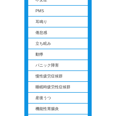
PMS
耳鳴り
倦怠感
立ち眩み
動悸
パニック障害
慢性疲労症候群
睡眠時疲労性症候群
産後うつ
機能性胃腸炎