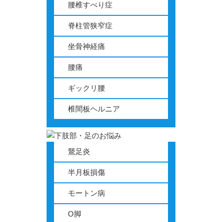
腰椎すべり症
脊柱管狭窄症
坐骨神経痛
腰痛
ギックリ腰
椎間板ヘルニア
鵞足炎
半月板損傷
モートン病
O脚