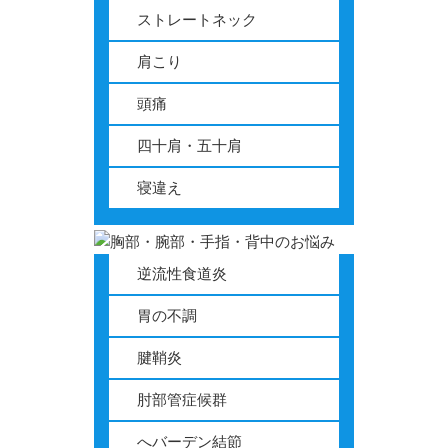
ストレートネック
肩こり
頭痛
四十肩・五十肩
寝違え
逆流性食道炎
胃の不調
腱鞘炎
肘部管症候群
へバーデン結節