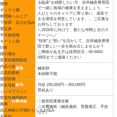
る臨床”を経験したい方、吉井鍼灸整骨院
腰痛
で一緒に地域の健康を支えましょう。 一
ギックリ腰
人ひとりのキャリアに寄り添い、成長で
椎間板ヘルニア
きる環境を用意しています。」 ご応募を
下肢部・足のお悩み
お待ちしております
鵞足炎
＼2026年に向けて、新たな仲間と次のス
半月板損傷
テージへ／
“技術”と“想い”を活かして、吉井鍼灸整骨
モートン病
院で新しい一歩を踏み出しませんか？
O脚
ご興味がある方は採用担当：06-6683-
踵の痛み
0855までご連絡ください
変形性股関節症
内反小趾
資格
鍼灸師
足底筋膜炎
未経験可能
股関節痛
給与
月給 250,000円～350,000円
外反母趾
昇給あり
シンスプリント
変形性膝関節症
仕事内容
◇接骨院業務全般
膝痛
◇自費施術（鍼灸施術、骨盤矯正、手技
自立神経の不調からくるお悩み
など）
不安症