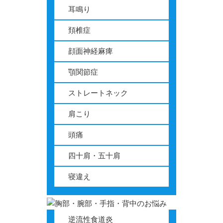
耳鳴り
頚椎症
顔面神経麻痺
顎関節症
ストレートネック
肩こり
頭痛
四十肩・五十肩
寝違え
逆流性食道炎