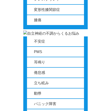
変形性膝関節症
膝痛
不安症
PMS
耳鳴り
倦怠感
立ち眩み
動悸
パニック障害