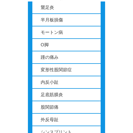
鵞足炎
半月板損傷
モートン病
O脚
踵の痛み
変形性股関節症
内反小趾
足底筋膜炎
股関節痛
外反母趾
シンスプリント