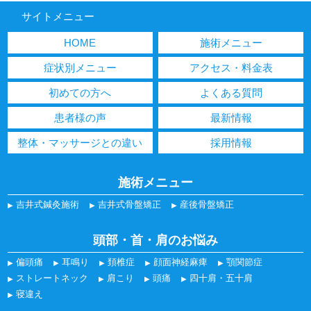
サイトメニュー
HOME
施術メニュー
症状別メニュー
アクセス・料金表
初めての方へ
よくある質問
患者様の声
最新情報
整体・マッサージとの違い
採用情報
施術メニュー
吉井式鍼灸施術
吉井式骨盤矯正
産後骨盤矯正
頭部・首・肩のお悩み
偏頭痛
耳鳴り
頚椎症
顔面神経麻痺
顎関節症
ストレートネック
肩こり
頭痛
四十肩・五十肩
寝違え