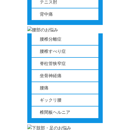
テニス肘
背中痛
腰椎分離症
腰椎すべり症
脊柱管狭窄症
坐骨神経痛
腰痛
ギックリ腰
椎間板ヘルニア