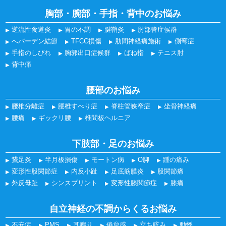
胸部・腕部・手指・背中のお悩み
逆流性食道炎
胃の不調
腱鞘炎
肘部管症候群
へバーデン結節
TFCC損傷
肋間神経痛施術
側弯症
手指のしびれ
胸郭出口症候群
ばね指
テニス肘
背中痛
腰部のお悩み
腰椎分離症
腰椎すべり症
脊柱管狭窄症
坐骨神経痛
腰痛
ギックリ腰
椎間板ヘルニア
下肢部・足のお悩み
鵞足炎
半月板損傷
モートン病
O脚
踵の痛み
変形性股関節症
内反小趾
足底筋膜炎
股関節痛
外反母趾
シンスプリント
変形性膝関節症
膝痛
自立神経の不調からくるお悩み
不安症
PMS
耳鳴り
倦怠感
立ち眩み
動悸