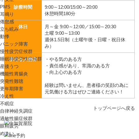
PMS
診療時間
9:00～12:00/15:00～20:00
休憩時間180分
耳鳴り
倦怠感
休日
月～金 9:00～12:00／15:00～20:30
立ち眩み
土曜 9:00～13:00
動悸
週休1.5日制（土曜午後・日曜・祝日休
パニック障害
み）
慢性疲労症候群
睡眠時疲労性症候群
求める人物像
・やる気のある方
・責任感があり、常識のある方
産後うつ
・向上心のある方
機能性胃腸炎
突発性難聴
経験は問いません、患者様の笑顔の為に
更年期障害
元気働ける方はぜひご連絡ください！
冷え性
不眠症
トップページへ戻る
自律神経失調症
過敏性腸症候群
眼精疲労
めまい