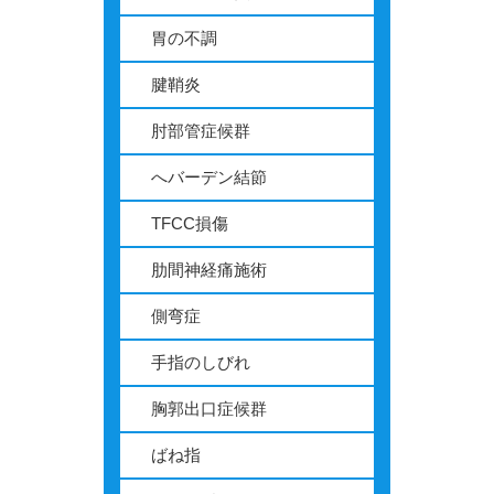
胃の不調
腱鞘炎
肘部管症候群
へバーデン結節
TFCC損傷
肋間神経痛施術
側弯症
手指のしびれ
胸郭出口症候群
ばね指