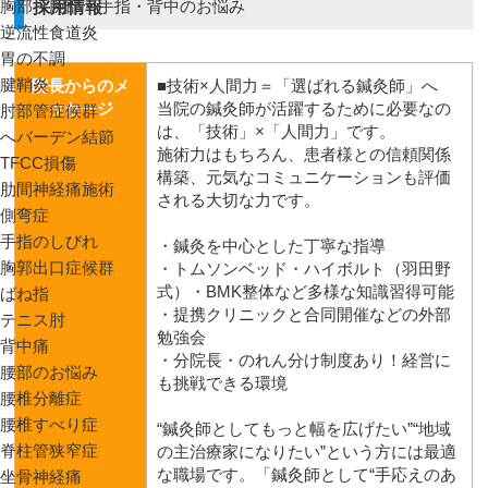
胸部・腕部・手指・背中のお悩み
採用情報
逆流性食道炎
胃の不調
腱鞘炎
院長からのメ
■技術×人間力＝「選ばれる鍼灸師」へ
ッセージ
当院の鍼灸師が活躍するために必要なの
肘部管症候群
は、「技術」×「人間力」です。
へバーデン結節
施術力はもちろん、患者様との信頼関係
TFCC損傷
構築、元気なコミュニケーションも評価
肋間神経痛施術
される大切な力です。
側弯症
手指のしびれ
・鍼灸を中心とした丁寧な指導
胸郭出口症候群
・トムソンベッド・ハイボルト（羽田野
式）・BMK整体など多様な知識習得可能
ばね指
・提携クリニックと合同開催などの外部
テニス肘
勉強会
背中痛
・分院長・のれん分け制度あり！経営に
腰部のお悩み
も挑戦できる環境
腰椎分離症
腰椎すべり症
“鍼灸師としてもっと幅を広げたい”“地域
脊柱管狭窄症
の主治療家になりたい”という方には最適
な職場です。「鍼灸師として“手応えのあ
坐骨神経痛