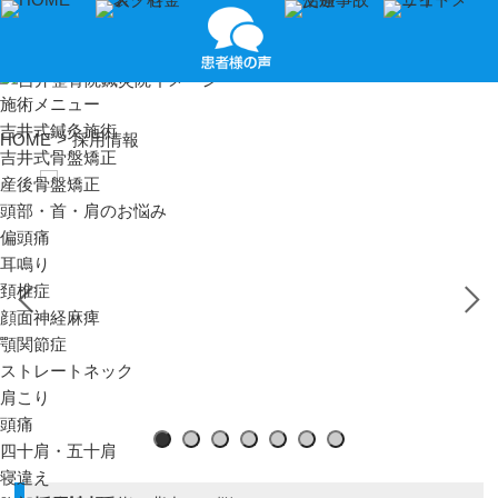
施術メニュー
吉井式鍼灸施術
HOME
>
採用情報
吉井式骨盤矯正
産後骨盤矯正
頭部・首・肩のお悩み
偏頭痛
耳鳴り
頚椎症
顔面神経麻痺
顎関節症
ストレートネック
肩こり
頭痛
1
2
3
4
5
6
7
四十肩・五十肩
寝違え