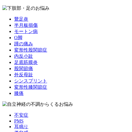
鵞足炎
半月板損傷
モートン病
O脚
踵の痛み
変形性股関節症
内反小趾
足底筋膜炎
股関節痛
外反母趾
シンスプリント
変形性膝関節症
膝痛
不安症
PMS
耳鳴り