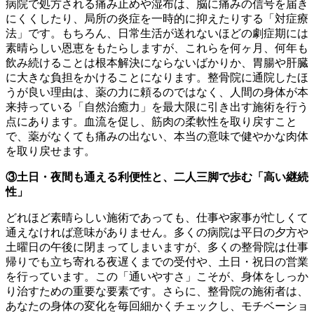
病院で処方される痛み止めや湿布は、脳に痛みの信号を届き
にくくしたり、局所の炎症を一時的に抑えたりする「対症療
法」です。もちろん、日常生活が送れないほどの劇症期には
素晴らしい恩恵をもたらしますが、これらを何ヶ月、何年も
飲み続けることは根本解決にならないばかりか、胃腸や肝臓
に大きな負担をかけることになります。整骨院に通院したほ
うが良い理由は、薬の力に頼るのではなく、人間の身体が本
来持っている「自然治癒力」を最大限に引き出す施術を行う
点にあります。血流を促し、筋肉の柔軟性を取り戻すこと
で、薬がなくても痛みの出ない、本当の意味で健やかな肉体
を取り戻せます。
③土日・夜間も通える利便性と、二人三脚で歩む「高い継続
性」
どれほど素晴らしい施術であっても、仕事や家事が忙しくて
通えなければ意味がありません。多くの病院は平日の夕方や
土曜日の午後に閉まってしまいますが、多くの整骨院は仕事
帰りでも立ち寄れる夜遅くまでの受付や、土日・祝日の営業
を行っています。この「通いやすさ」こそが、身体をしっか
り治すための重要な要素です。さらに、整骨院の施術者は、
あなたの身体の変化を毎回細かくチェックし、モチベーショ