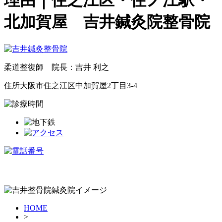
理由｜住之江区・住ノ江駅・
北加賀屋 吉井鍼灸院整骨院
柔道整復師 院長：吉井 利之
住所
大阪市住之江区中加賀屋2丁目3-4
HOME
>