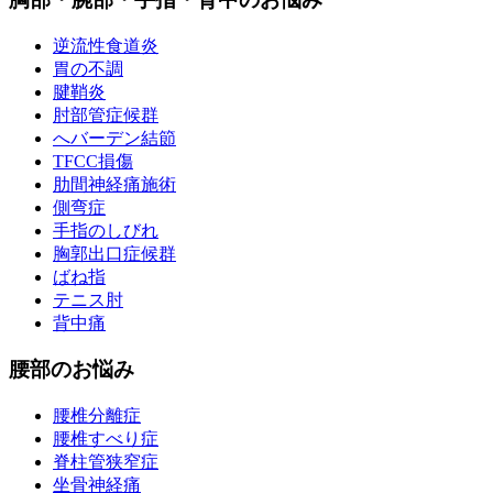
逆流性食道炎
胃の不調
腱鞘炎
肘部管症候群
へバーデン結節
TFCC損傷
肋間神経痛施術
側弯症
手指のしびれ
胸郭出口症候群
ばね指
テニス肘
背中痛
腰部のお悩み
腰椎分離症
腰椎すべり症
脊柱管狭窄症
坐骨神経痛