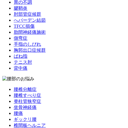
胃の不調
腱鞘炎
肘部管症候群
へバーデン結節
TFCC損傷
肋間神経痛施術
側弯症
手指のしびれ
胸郭出口症候群
ばね指
テニス肘
背中痛
腰椎分離症
腰椎すべり症
脊柱管狭窄症
坐骨神経痛
腰痛
ギックリ腰
椎間板ヘルニア