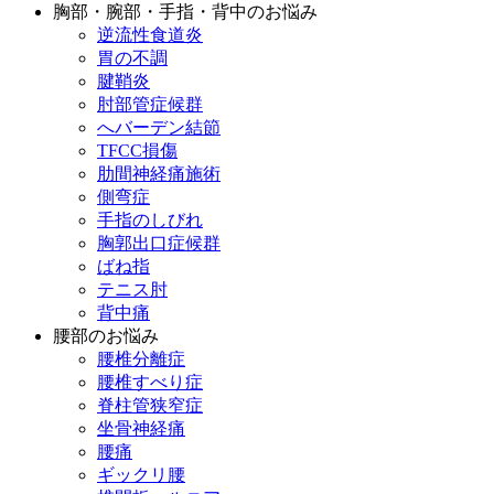
胸部・腕部・手指・背中のお悩み
逆流性食道炎
胃の不調
腱鞘炎
肘部管症候群
へバーデン結節
TFCC損傷
肋間神経痛施術
側弯症
手指のしびれ
胸郭出口症候群
ばね指
テニス肘
背中痛
腰部のお悩み
腰椎分離症
腰椎すべり症
脊柱管狭窄症
坐骨神経痛
腰痛
ギックリ腰