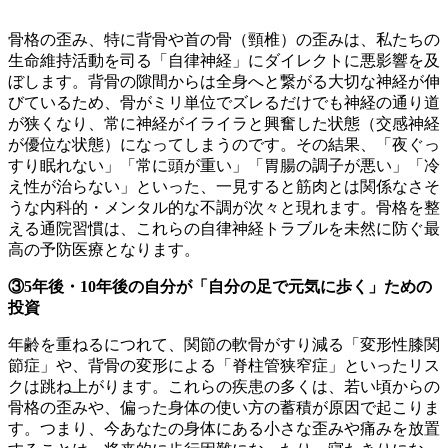
骨格の歪み、特に背骨や首の骨（頸椎）の歪みは、私たちの
生命維持活動を司る「自律神経」にダイレクトに悪影響を及
ぼします。背骨の隙間からは全身へと繋がる大切な神経が伸
びているため、骨がミリ単位でズレるだけでも神経の通り道
が狭くなり、常に神経がイライラと興奮した状態（交感神経
が優位な状態）になってしまうのです。その結果、「夜ぐっ
すり眠れない」「常に頭が重い」「胃腸の調子が悪い」「冷
え性が治らない」といった、一見すると筋肉とは関係なさそ
うな内科的・メンタル的な不調が次々と現れます。骨格を整
える通院習慣は、これらの自律神経トラブルを未然に防ぐ最
高の予防医療となります。
③5年後・10年後の自分が「自分の足で元気に歩く」ための
投資
年齢を重ねるにつれて、関節の軟骨がすり減る「変形性膝関
節症」や、背骨の変形による「脊柱管狭窄症」といったリス
クは跳ね上がります。これらの疾患の多くは、若い頃からの
骨格の歪みや、偏った身体の使い方の蓄積が原因で起こりま
す。つまり、今あなたの身体にある小さな歪みや痛みを放置