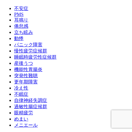
不安症
PMS
耳鳴り
倦怠感
立ち眩み
動悸
パニック障害
慢性疲労症候群
睡眠時疲労性症候群
産後うつ
機能性胃腸炎
突発性難聴
更年期障害
冷え性
不眠症
自律神経失調症
過敏性腸症候群
眼精疲労
めまい
メニエール