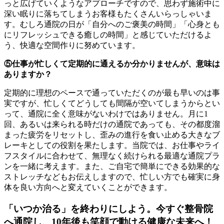
っと広げていくようなアプローチですので、思わず施術中に
深い眠りに落ちてしまうお客様もたくさんいらっしゃいま
す。むしろ通院の日が「自分へのご褒美の時間」「心身とも
にリフレッシュできる癒しの時間」と感じていただけるよ
う、快適な空間作りに努めています。
⑤仕事が忙しくて定期的に通えるか分かりませんが、意味は
ありますか？
定期的に理想のペースで通っていただくのが最も早いのは事
実ですが、忙しくてどうしても間隔が空いてしまうからとい
って、通院に全く意味がないわけではありません。月に1
回、あるいは来られる時だけの通院であっても、その都度溜
まった疲労をリセットし、歪みの進行を食い止める大きなブ
レーキとしての役割を果たします。当院では、お仕事やライ
フスタイルに合わせて、無理なく続けられる最適な通院プラ
ンを一緒に考えます。また、ご自宅で簡単にできる効果的な
ストレッチなどもお伝えしますので、忙しい方でも確実に身
体を良い方向へと変えていくことができます。
「いつか治る」を終わりにしよう。今すぐ整骨院
へ通院し、10年後も笑顔で動ける健康な未来へ！