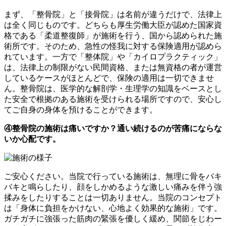
まず、「整骨院」と「接骨院」は名前が違うだけで、法律上
は全く同じものです。どちらも厚生労働大臣が認めた国家資
格である「柔道整復師」が施術を行う、国から認められた施
術所です。そのため、急性の怪我に対する保険適用が認めら
れています。一方で「整体院」や「カイロプラクティック」
は、法律上の制限がない民間資格、または無資格の者が運営
しているケースがほとんどで、保険の適用は一切できませ
ん。整骨院は、医学的な解剖学・生理学の知識をベースとし
た安全で根拠のある施術を受けられる場所ですので、安心し
てご自身の身体を預けることができます。
④整骨院の施術は痛いですか？通い続けるのが苦痛にならな
いか心配です。
ご安心ください。当院で行っている施術は、無理に骨をバキ
バキと鳴らしたり、顔をしかめるような激しい痛みを伴う強
揉みをしたりすることは一切ありません。当院のコンセプト
は「身体に負担をかけない、心地よく効果的な施術」です。
ガチガチに強張った筋肉の緊張を優しく緩め、関節をじわー