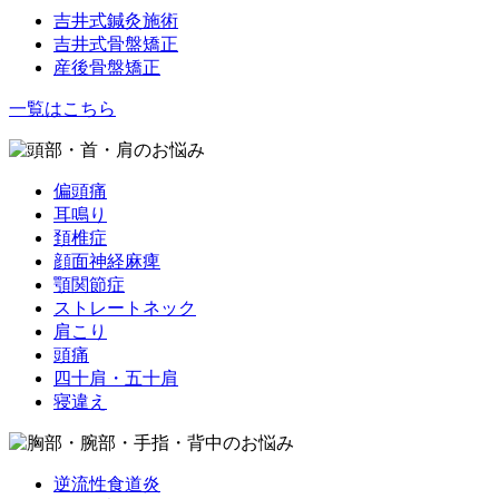
吉井式鍼灸施術
吉井式骨盤矯正
産後骨盤矯正
一覧はこちら
偏頭痛
耳鳴り
頚椎症
顔面神経麻痺
顎関節症
ストレートネック
肩こり
頭痛
四十肩・五十肩
寝違え
逆流性食道炎