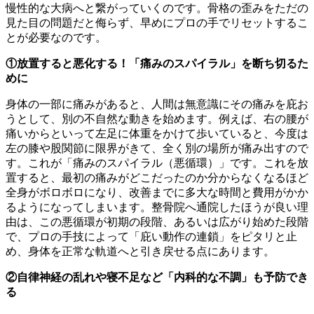
慢性的な大病へと繋がっていくのです。骨格の歪みをただの
見た目の問題だと侮らず、早めにプロの手でリセットするこ
とが必要なのです。
①放置すると悪化する！「痛みのスパイラル」を断ち切るた
めに
身体の一部に痛みがあると、人間は無意識にその痛みを庇お
うとして、別の不自然な動きを始めます。例えば、右の腰が
痛いからといって左足に体重をかけて歩いていると、今度は
左の膝や股関節に限界がきて、全く別の場所が痛み出すので
す。これが「痛みのスパイラル（悪循環）」です。これを放
置すると、最初の痛みがどこだったのか分からなくなるほど
全身がボロボロになり、改善までに多大な時間と費用がかか
るようになってしまいます。整骨院へ通院したほうが良い理
由は、この悪循環が初期の段階、あるいは広がり始めた段階
で、プロの手技によって「庇い動作の連鎖」をピタリと止
め、身体を正常な軌道へと引き戻せる点にあります。
②自律神経の乱れや寝不足など「内科的な不調」も予防でき
る