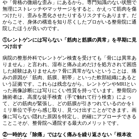
や「骨格の微細な歪み」にあるから。専門知識のない状態で
無理にストレッチやマッサージをすると、かえって筋肉を傷
つけたり、歪みを悪化させたりするリスクすらあります。だ
からこそ、身体の構造を知り尽くしたプロがいる整骨院に通
院したほうが良いのです。
①レントゲンには写らない「筋肉と筋膜の異常」を早期に見
つけ出す
病院の整形外科でレントゲン検査を受けても「骨には異常あ
りません」と言われ、湿布と痛み止めだけを処方されて困惑
した経験はありませんか？骨に異常がないということは、痛
みの原因が「筋肉、筋膜、靭帯」といった軟部組織にあると
いう証拠です。これらは残念ながら、レントゲンやMRIとい
った画像診断には写りにくい性質を持っています。整骨院の
施術者は、高度な徒手検査（手で触れて行う検査）によっ
て、どの筋肉が緊張し、どの筋膜が引きつれているのかを1
ミリ単位で手から感じ取り、見つけ出すことができます。画
像に写らない隠れた原因を特定し、的確にアプローチできる
ことこそが、整骨院へ通院する最大のメリットです。
②一時的な「除痛」ではなく痛みを繰り返さない「根本改