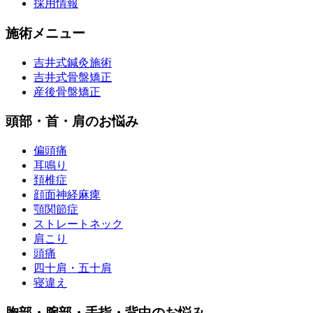
採用情報
施術メニュー
吉井式鍼灸施術
吉井式骨盤矯正
産後骨盤矯正
頭部・首・肩のお悩み
偏頭痛
耳鳴り
頚椎症
顔面神経麻痺
顎関節症
ストレートネック
肩こり
頭痛
四十肩・五十肩
寝違え
胸部・腕部・手指・背中のお悩み