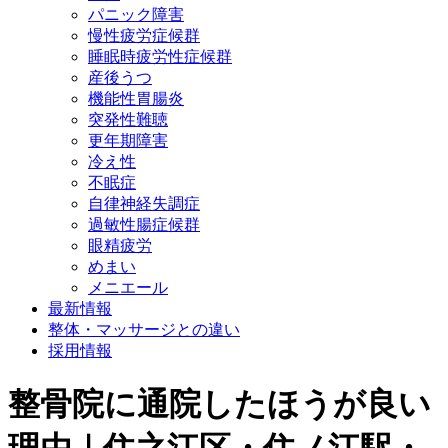
パニック障害
慢性疲労症候群
睡眠時疲労性症候群
産後うつ
機能性胃腸炎
突発性難聴
更年期障害
冷え性
不眠症
自律神経失調症
過敏性腸症候群
眼精疲労
めまい
メニエール
最新情報
整体・マッサージとの違い
採用情報
整骨院に通院したほうが良い