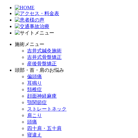
施術メニュー
吉井式鍼灸施術
吉井式骨盤矯正
産後骨盤矯正
頭部・首・肩のお悩み
偏頭痛
耳鳴り
頚椎症
顔面神経麻痺
顎関節症
ストレートネック
肩こり
頭痛
四十肩・五十肩
寝違え