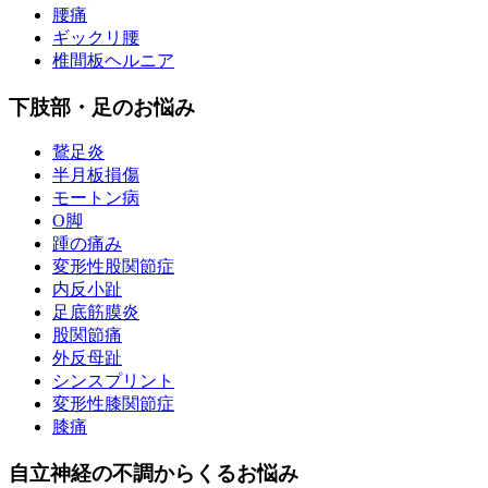
腰痛
ギックリ腰
椎間板ヘルニア
下肢部・足のお悩み
鵞足炎
半月板損傷
モートン病
O脚
踵の痛み
変形性股関節症
内反小趾
足底筋膜炎
股関節痛
外反母趾
シンスプリント
変形性膝関節症
膝痛
自立神経の不調からくるお悩み