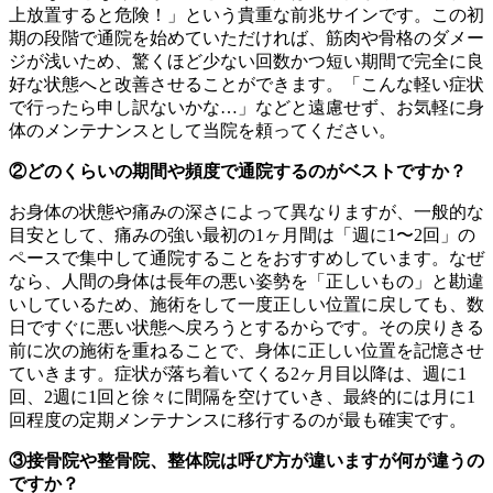
上放置すると危険！」という貴重な前兆サインです。この初
期の段階で通院を始めていただければ、筋肉や骨格のダメー
ジが浅いため、驚くほど少ない回数かつ短い期間で完全に良
好な状態へと改善させることができます。「こんな軽い症状
で行ったら申し訳ないかな…」などと遠慮せず、お気軽に身
体のメンテナンスとして当院を頼ってください。
②どのくらいの期間や頻度で通院するのがベストですか？
お身体の状態や痛みの深さによって異なりますが、一般的な
目安として、痛みの強い最初の1ヶ月間は「週に1〜2回」の
ペースで集中して通院することをおすすめしています。なぜ
なら、人間の身体は長年の悪い姿勢を「正しいもの」と勘違
いしているため、施術をして一度正しい位置に戻しても、数
日ですぐに悪い状態へ戻ろうとするからです。その戻りきる
前に次の施術を重ねることで、身体に正しい位置を記憶させ
ていきます。症状が落ち着いてくる2ヶ月目以降は、週に1
回、2週に1回と徐々に間隔を空けていき、最終的には月に1
回程度の定期メンテナンスに移行するのが最も確実です。
③接骨院や整骨院、整体院は呼び方が違いますが何が違うの
ですか？