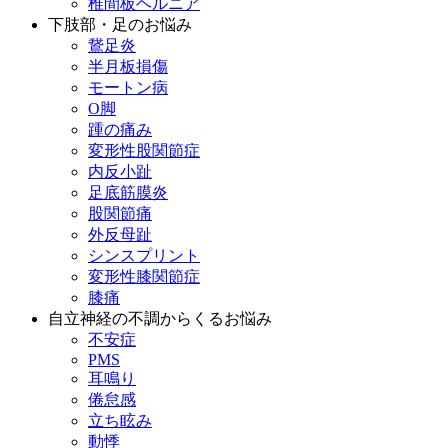
椎間板ヘルニア
下肢部・足のお悩み
鵞足炎
半月板損傷
モートン病
O脚
踵の痛み
変形性股関節症
内反小趾
足底筋膜炎
股関節痛
外反母趾
シンスプリント
変形性膝関節症
膝痛
自立神経の不調からくるお悩み
不安症
PMS
耳鳴り
倦怠感
立ち眩み
動悸