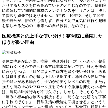
することは、将来的に歩行困難になったり、寝たきりになっ
たりするリスクを自ら高めているのと同じなのです。整骨院
に通院して定期的に骨格のメンテナンスを行うことは、決し
て贅沢な娯楽ではありません。5年後、10年後、そして20年
後の自分が、誰の力も借りず、自分の足で元気に旅行や趣味
を楽しめるための「未来への自己投資」なのです。
医療機関との上手な使い分け！整骨院に通院した
ほうが良い理由
身体に痛みが出た際、病院（整形外科）に行くべきか、整骨
院に行くべきかで迷われる方は非常に多いです。答えを明確
に言うならば、「目的によって両方を賢く使い分ける、ある
いは併用する」のが最も正しい選択です。急性の大怪我で骨
折の疑いがある場合や、手術が必要なレベルの疾患、または
強力な痛み止めやブロック注射で今すぐ激痛を抑えたい場合
は、病院の医療行為が不可欠です。しかし、そこから先の
「痛みの根本的な原因を解決する」「硬くなった筋肉を丁寧
に手技でほぐす」「日常生活の機能を回復させる」というリ
ハビリやメンテナンスの領域においては、整骨院に通院した