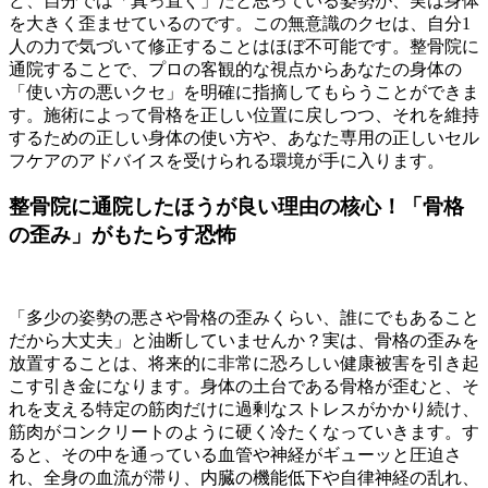
ど、自分では「真っ直ぐ」だと思っている姿勢が、実は身体
を大きく歪ませているのです。この無意識のクセは、自分1
人の力で気づいて修正することはほぼ不可能です。整骨院に
通院することで、プロの客観的な視点からあなたの身体の
「使い方の悪いクセ」を明確に指摘してもらうことができま
す。施術によって骨格を正しい位置に戻しつつ、それを維持
するための正しい身体の使い方や、あなた専用の正しいセル
フケアのアドバイスを受けられる環境が手に入ります。
整骨院に通院したほうが良い理由の核心！「骨格
の歪み」がもたらす恐怖
「多少の姿勢の悪さや骨格の歪みくらい、誰にでもあること
だから大丈夫」と油断していませんか？実は、骨格の歪みを
放置することは、将来的に非常に恐ろしい健康被害を引き起
こす引き金になります。身体の土台である骨格が歪むと、そ
れを支える特定の筋肉だけに過剰なストレスがかかり続け、
筋肉がコンクリートのように硬く冷たくなっていきます。す
ると、その中を通っている血管や神経がギューッと圧迫さ
れ、全身の血流が滞り、内臓の機能低下や自律神経の乱れ、