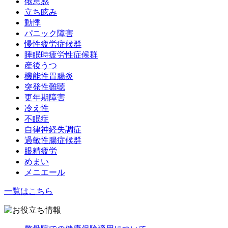
倦怠感
立ち眩み
動悸
パニック障害
慢性疲労症候群
睡眠時疲労性症候群
産後うつ
機能性胃腸炎
突発性難聴
更年期障害
冷え性
不眠症
自律神経失調症
過敏性腸症候群
眼精疲労
めまい
メニエール
一覧はこちら