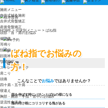
施術メニュー
吉井式鍼灸施術
吉井式骨盤矯正
産後骨盤矯正
HOME
>
症状別メニュー
>
ばね指
頭部・首・肩のお悩み
偏頭痛
耳鳴り
頚椎症
ばね指でお悩みの
顔面神経麻痺
顎関節症
ばね指
方！
ストレートネック
肩こり
頭痛
こんなことで
お悩み
ではありませんか？
四十肩・五十肩
寝違え
指を伸ばす時にバチンとばねの様になる
胸部・腕部・手指・背中のお悩み
逆流性食道炎
指の付け根にコリコリする塊がある
胃の不調