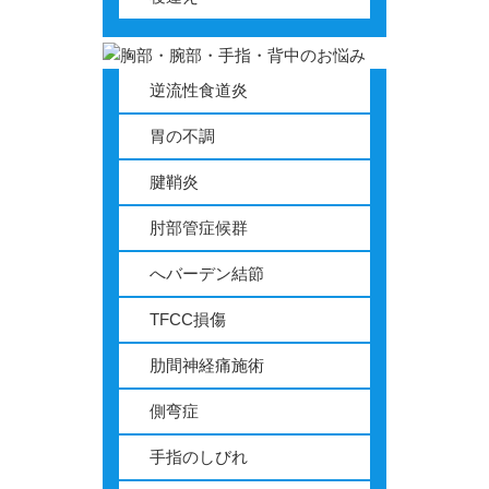
逆流性食道炎
胃の不調
腱鞘炎
肘部管症候群
へバーデン結節
TFCC損傷
肋間神経痛施術
側弯症
手指のしびれ