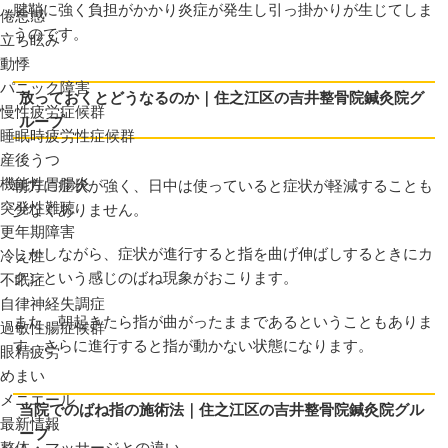
腱鞘に強く負担がかかり炎症が発生し引っ掛かりが生じてしま
倦怠感
うのです。
立ち眩み
動悸
パニック障害
放っておくとどうなるのか｜住之江区の吉井整骨院鍼灸院グ
慢性疲労症候群
ループ
睡眠時疲労性症候群
産後うつ
機能性胃腸炎
朝方に症状が強く、日中は使っていると症状が軽減することも
突発性難聴
少なくありません。
更年期障害
しかしながら、症状が進行すると指を曲げ伸ばしするときにカ
冷え性
クンという感じのばね現象がおこります。
不眠症
自律神経失調症
また、朝起きたら指が曲がったままであるということもありま
過敏性腸症候群
す。さらに進行すると指が動かない状態になります。
眼精疲労
めまい
メニエール
当院でのばね指の施術法｜住之江区の吉井整骨院鍼灸院グル
最新情報
ープ
整体・マッサージとの違い