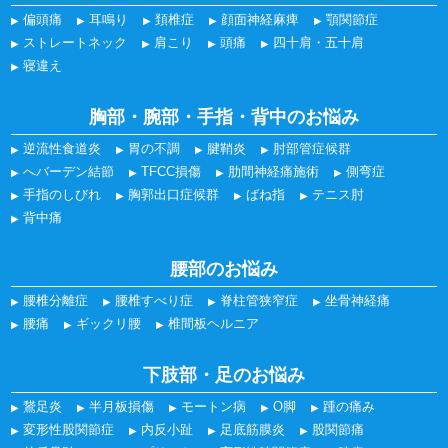
偏頭痛
耳鳴り
頚椎症
顔面神経麻痺
顎関節症
ストレートネック
肩こり
頭痛
四十肩・五十肩
寝違え
胸部・腕部・手指・背中のお悩み
逆流性食道炎
胃の不調
腱鞘炎
肘部管症候群
へバーデン結節
TFCC損傷
肋間神経痛施術
側弯症
手指のしびれ
胸郭出口症候群
ばね指
テニス肘
背中痛
腰部のお悩み
腰椎分離症
腰椎すべり症
脊柱管狭窄症
坐骨神経痛
腰痛
ギックリ腰
椎間板ヘルニア
下肢部・足のお悩み
鵞足炎
半月板損傷
モートン病
O脚
踵の痛み
変形性股関節症
内反小趾
足底筋膜炎
股関節痛