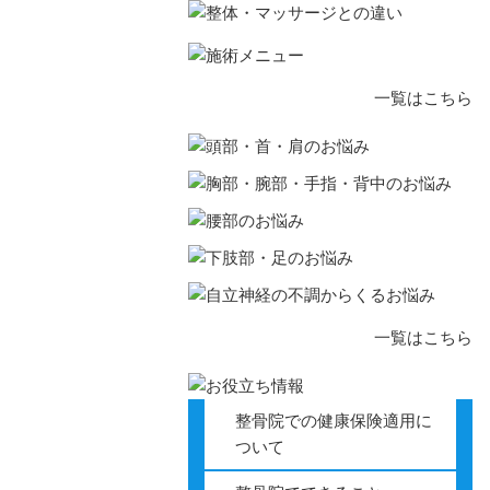
顎関節症
一覧はこちら
ストレート
肩こり
頭痛
四十肩・五
一覧はこちら
寝違え
胸部・腕部
整骨院での健康保険適用に
ついて
逆流性食道