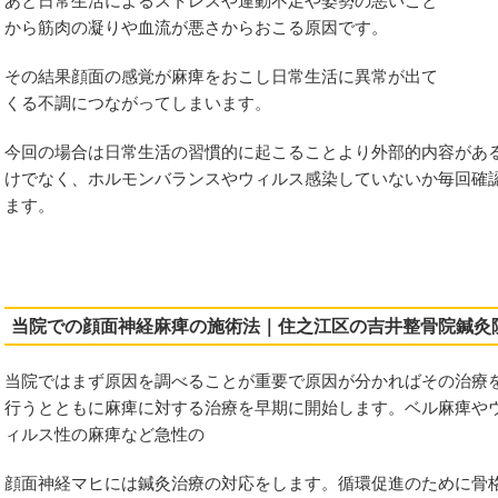
あと日常生活によるストレスや運動不足や姿勢の悪いこと
から筋肉の凝りや血流が悪さからおこる原因です。
その結果顔面の感覚が麻痺をおこし日常生活に異常が出て
くる不調につながってしまいます。
群
今回の場合は日常生活の習慣的に起こることより外部的内容があ
けでなく、ホルモンバランスやウィルス感染していないか毎回確
結節
ます。
施術
当院での顔面神経麻痺の施術法｜住之江区の吉井整骨院鍼灸
当院ではまず原因を調べることが重要で原因が分かればその治療
行うとともに麻痺に対する治療を早期に開始します。ベル麻痺や
れ
ィルス性の麻痺など急性の
顔面神経マヒには鍼灸治療の対応をします。循環促進のために骨
候群