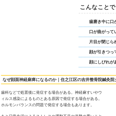
こんなことで
歯磨き中に口
ネック
口が曲がって
片目が閉じら
顔が引きつっ
顔にしびれが
十肩
なぜ顔面神経麻痺になるのか｜住之江区の吉井整骨院鍼灸院
歯科などで処置後に発症する場合がある。神経麻すいやウ
・手指・背中のお悩み
ィルス感染によるものとある原因で発症する場合がある。
ホルモンバランスの問題で発症する場合もあります。
炎