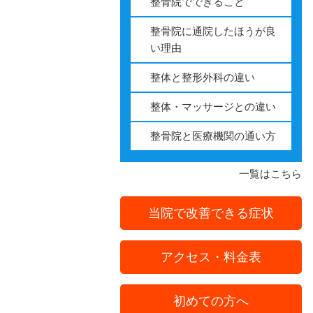
整骨院でできること
胃の不調
整骨院に通院したほうが良
い理由
腱鞘炎
整体と整形外科の違い
肘部管症候
整体・マッサージとの違い
へバーデン
整骨院と医療機関の通い方
TFCC損傷
一覧はこちら
肋間神経痛
当院で改善できる症状
側弯症
アクセス・料金表
手指のしび
初めての方へ
胸郭出口症