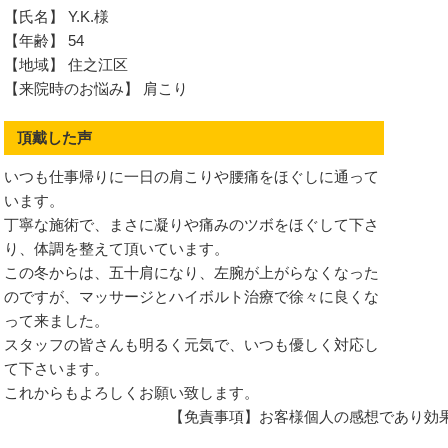
【氏名】 Y.K.様
【年齢】 54
【地域】 住之江区
【来院時のお悩み】 肩こり
頂戴した声
いつも仕事帰りに一日の肩こりや腰痛をほぐしに通って
います。
丁寧な施術で、まさに凝りや痛みのツボをほぐして下さ
り、体調を整えて頂いています。
この冬からは、五十肩になり、左腕が上がらなくなった
のですが、マッサージとハイボルト治療で徐々に良くな
って来ました。
スタッフの皆さんも明るく元気で、いつも優しく対応し
害
て下さいます。
これからもよろしくお願い致します。
候群
【免責事項】お客様個人の感想であり効