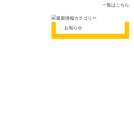
腰痛
一覧はこちら
ギックリ腰
お知らせ
椎間板ヘル
下肢部・足
鵞足炎
半月板損傷
モートン病
O脚
踵の痛み