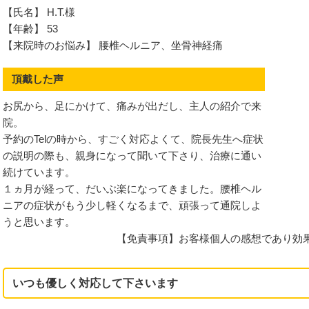
【氏名】 H.T.様
節症
【年齢】 53
【来院時のお悩み】 腰椎ヘルニア、坐骨神経痛
頂戴した声
お尻から、足にかけて、痛みが出だし、主人の紹介で来
院。
予約のTelの時から、すごく対応よくて、院長先生へ症状
の説明の際も、親身になって聞いて下さり、治療に通い
続けています。
１ヵ月が経って、だいぶ楽になってきました。腰椎ヘル
ント
ニアの症状がもう少し軽くなるまで、頑張って通院しよ
うと思います。
節症
【免責事項】お客様個人の感想であり効
いつも優しく対応して下さいます
不調からくるお悩み