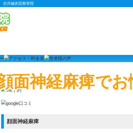
 吉井鍼灸院整骨院
肩のお悩み
顔面神経麻痺でお
痺
顔面神経麻痺
痺