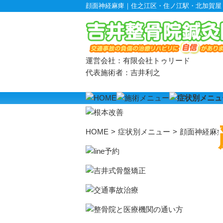
顔面神経麻痺｜住之江区・住ノ江駅・北加賀屋
運営会社：有限会社トゥリード
代表施術者：吉井利之
頭部・首・
HOME
>
症状別メニュー
>
顔面神経麻
偏頭痛
耳鳴り
頚椎症
顔面神経麻