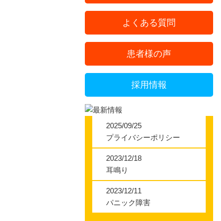
ばね指
よくある質問
テニス肘
患者様の声
背中痛
採用情報
腰部のお悩
腰椎分離症
2025/09/25
プライバシーポリシー
腰椎すべり
2023/12/18
耳鳴り
脊柱管狭窄
2023/12/11
坐骨神経痛
パニック障害