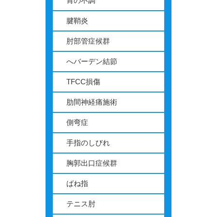
胃の不調
腱鞘炎
肘部管症候群
へバーデン結節
TFCC損傷
肋間神経痛施術
側弯症
手指のしびれ
胸郭出口症候群
ばね指
テニス肘