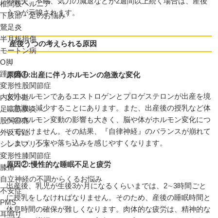
の喪失、不眠、気力の減退などが2週間以上続く場合は、産後
椎間板ヘルニア
うつが示唆されます。
下肢部・足のお悩み
鵞足炎
半月板損傷
産後うつの考えられる原因
モートン病
O脚
踵の痛み
原因①:出産に伴うホルモンの急激な変化
変形性股関節症
女性ホルモンであるエストロゲンとプロゲステロンが出産を境
内反小趾
に急激に減少することにあります。また、出産後の授乳など体
足底筋膜炎
へのホルモン変動の影響も大きく、脳や体がホルモン変化につ
股関節痛
いていけません。その結果、『自律神経』のバランスが崩れて
外反母趾
しまい、不安や落ち込みを感じやすくなります。
シンスプリント
変形性膝関節症
原因②:慢性的な睡眠不足と疲労
膝痛
自立神経の不調からくるお悩み
出産後、乳児が生後3か月になるくらいまでは、2∼3時間ごと
不安症
に授乳をしなければなりません。そのため、産後の睡眠時間と
PMS
休息時間の確保が難しくなります。肉体的な疲労は、精神的な
耳鳴り