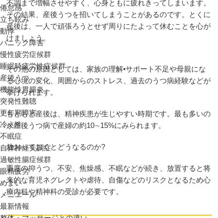
不調まで増幅させやすく、心身ともに疲れきってしまいます。
倦怠感
その結果、産後うつを招いてしまうことがあるのです。とくに
立ち眩み
産後は、一人で頑張ろうとせず周りにたよって休むことを心が
動悸
けましょう。
パニック障害
慢性疲労症候群
睡眠時疲労性症候群
その他の原因としては、家族の理解•サポート不足や母親にな
産後うつ
る心境の変化、周囲からのストレス、過去のうつ病経験などが
機能性胃腸炎
挙げられます。
突発性難聴
更年期障害
もともと産後は、精神疾患が生じやすい時期です。最も多いの
冷え性
が産後うつ病で産婦の約10∼15%にみられます。
不眠症
放おっておくとどうなるのか?
自律神経失調症
過敏性腸症候群
重度の抑うつ、不安、焦燥感、不眠などが続き、放置すると将
眼精疲労
来的な育児ネグレクトや虐待、自傷などのリスクとなるため心
めまい
療内科や精神科の受診が必要です。
メニエール
最新情報
整体・マッサージとの違い