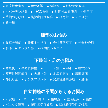
逆流性食道炎
胃の不調
腱鞘炎
肘部管症候群
へバーデン結節
TFCC損傷
肋間神経痛施術
側弯症
手指のしびれ
胸郭出口症候群
ばね指
テニス肘
背中痛
腰部のお悩み
腰椎分離症
腰椎すべり症
脊柱管狭窄症
坐骨神経痛
腰痛
ギックリ腰
椎間板ヘルニア
下肢部・足のお悩み
鵞足炎
半月板損傷
モートン病
O脚
踵の痛み
変形性股関節症
内反小趾
足底筋膜炎
股関節痛
外反母趾
シンスプリント
変形性膝関節症
膝痛
自立神経の不調からくるお悩み
不安症
PMS
耳鳴り
倦怠感
立ち眩み
動悸
パニック障害
慢性疲労症候群
睡眠時疲労性症候群