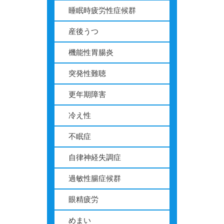
睡眠時疲労性症候群
産後うつ
機能性胃腸炎
突発性難聴
更年期障害
冷え性
不眠症
自律神経失調症
過敏性腸症候群
眼精疲労
めまい