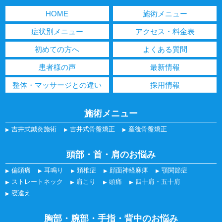
HOME
施術メニュー
症状別メニュー
アクセス・料金表
初めての方へ
よくある質問
患者様の声
最新情報
整体・マッサージとの違い
採用情報
施術メニュー
吉井式鍼灸施術
吉井式骨盤矯正
産後骨盤矯正
頭部・首・肩のお悩み
偏頭痛
耳鳴り
頚椎症
顔面神経麻痺
顎関節症
ストレートネック
肩こり
頭痛
四十肩・五十肩
寝違え
胸部・腕部・手指・背中のお悩み