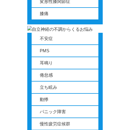
変形性膝関節症
膝痛
不安症
PMS
耳鳴り
倦怠感
立ち眩み
動悸
パニック障害
慢性疲労症候群