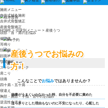
施術メニュー
吉井式鍼灸施術
吉井式骨盤矯正
産後骨盤矯正
HOME
>
症状別メニュー
>
産後うつ
頭部・首・肩のお悩み
偏頭痛
耳鳴り
頚椎症
産後うつでお悩みの
顔面神経麻痺
顎関節症
産後うつ
方！
ストレートネック
肩こり
頭痛
こんなことで
お悩み
ではありませんか？
四十肩・五十肩
寝違え
物事がうまくいかなかった時、自分を不必要に責めた
胸部・腕部・手指・背中のお悩み
逆流性食道炎
はっきりとした理由もないのに不安になったり、心配した
胃の不調