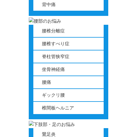
背中痛
腰椎分離症
腰椎すべり症
脊柱管狭窄症
坐骨神経痛
腰痛
ギックリ腰
椎間板ヘルニア
鵞足炎