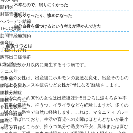
不幸なので、眠りにくかった
腱鞘炎
肘部管症候群
悲しくなったり、惨めになった
へバーデン結節
自分自身を傷つけるという考えが浮かんできた
TFCC損傷
肋間神経痛施術
側弯症
産後うつとは
手指のしびれ
胸郭出口症候群
ばね指
出産後数か月以内に発生するうつ病です。
テニス肘
多くの女性は、出産後にホルモンの急激な変化、出産そのもの
背中痛
によるストレスや疲労など女性が"母になる"経験をします。
腰部のお悩み
腰椎分離症
このため、約30%の女性は出産後2日~5日ごろに涙もろさや不
腰椎すべり症
安定な気持ち、抑うつ、イライラなどを経験しますが、多くの
脊柱管狭窄症
場合は一過性で自然に軽快します。これは、マタニティブルー
坐骨神経痛
ズと呼ばれており、生活や育児への支障はほとんどないか最小
腰痛
限です。ところが、抑うつ気分や過度の不安、興味または喜び
ギックリ腰