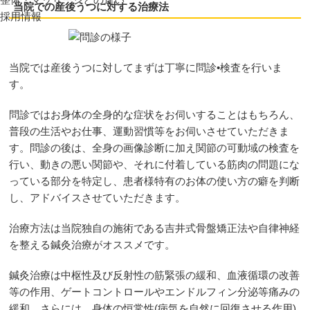
当院での産後うつに対する治療法
採用情報
当院では産後うつに対してまずは丁寧に問診•検査を行いま
す。
問診ではお身体の全身的な症状をお伺いすることはもちろん、
普段の生活やお仕事、運動習慣等をお伺いさせていただきま
す。問診の後は、全身の画像診断に加え関節の可動域の検査を
行い、動きの悪い関節や、それに付着している筋肉の問題にな
っている部分を特定し、患者様特有のお体の使い方の癖を判断
し、アドバイスさせていただきます。
治療方法は当院独自の施術である吉井式骨盤矯正法や自律神経
を整える鍼灸治療がオススメです。
鍼灸治療は中枢性及び反射性の筋緊張の緩和、血液循環の改善
等の作用、ゲートコントロールやエンドルフィン分泌等痛みの
緩和、さらには、身体の恒常性(病気を自然に回復させる作用)