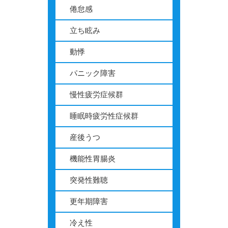
倦怠感
立ち眩み
動悸
パニック障害
慢性疲労症候群
睡眠時疲労性症候群
産後うつ
機能性胃腸炎
突発性難聴
更年期障害
冷え性