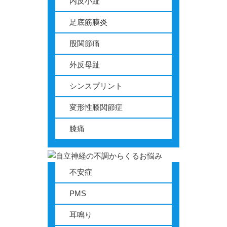
内反小趾
足底筋膜炎
股関節痛
外反母趾
シンスプリント
変形性膝関節症
膝痛
不安症
PMS
耳鳴り