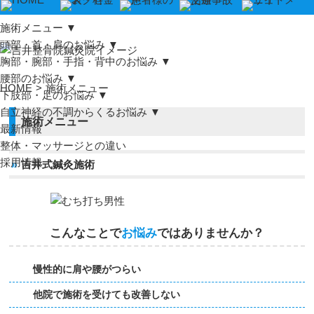
施術メニュー
▼
頭部・首・肩のお悩み
▼
胸部・腕部・手指・背中のお悩み
▼
腰部のお悩み
▼
HOME
>
施術メニュー
下肢部・足のお悩み
▼
自立神経の不調からくるお悩み
▼
施術メニュー
最新情報
整体・マッサージとの違い
採用情報
»
吉井式鍼灸施術
こんなことで
お悩み
ではありませんか？
慢性的に肩や腰がつらい
他院で施術を受けても改善しない