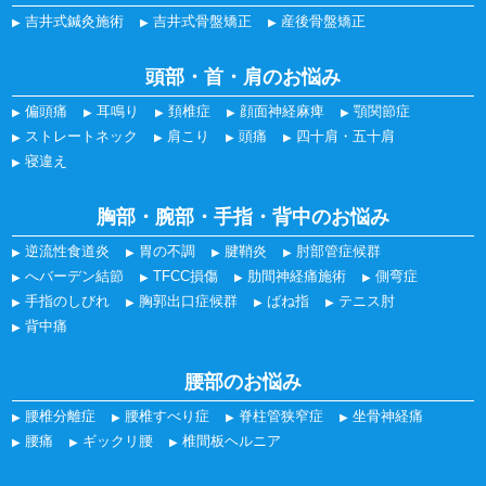
吉井式鍼灸施術
吉井式骨盤矯正
産後骨盤矯正
頭部・首・肩のお悩み
偏頭痛
耳鳴り
頚椎症
顔面神経麻痺
顎関節症
ストレートネック
肩こり
頭痛
四十肩・五十肩
寝違え
胸部・腕部・手指・背中のお悩み
逆流性食道炎
胃の不調
腱鞘炎
肘部管症候群
へバーデン結節
TFCC損傷
肋間神経痛施術
側弯症
手指のしびれ
胸郭出口症候群
ばね指
テニス肘
背中痛
腰部のお悩み
腰椎分離症
腰椎すべり症
脊柱管狭窄症
坐骨神経痛
腰痛
ギックリ腰
椎間板ヘルニア