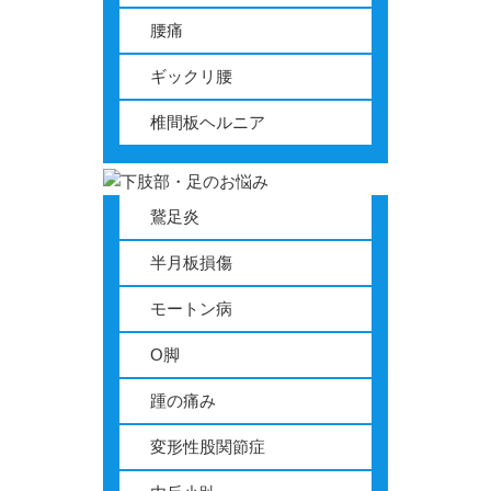
腰痛
ギックリ腰
椎間板ヘルニア
鵞足炎
半月板損傷
モートン病
O脚
踵の痛み
変形性股関節症