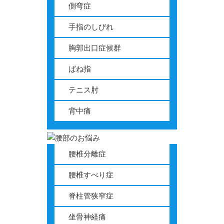
側弯症
手指のしびれ
胸郭出口症候群
ばね指
テニス肘
背中痛
腰椎分離症
腰椎すべり症
脊柱管狭窄症
坐骨神経痛