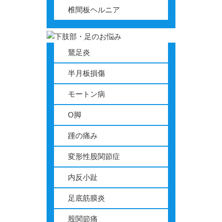
椎間板ヘルニア
鵞足炎
半月板損傷
モートン病
O脚
踵の痛み
変形性股関節症
内反小趾
足底筋膜炎
股関節痛