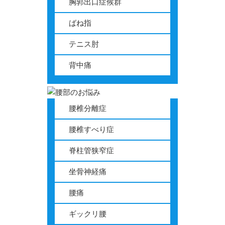
胸郭出口症候群
ばね指
テニス肘
背中痛
腰椎分離症
腰椎すべり症
脊柱管狭窄症
坐骨神経痛
腰痛
ギックリ腰