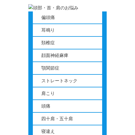
睡眠時疲労性症候群
偏頭痛
産後うつ
耳鳴り
機能性胃腸炎
頚椎症
顔面神経麻痺
突発性難聴
顎関節症
更年期障害
ストレートネック
冷え性
肩こり
不眠症
頭痛
四十肩・五十肩
自律神経失調症
寝違え