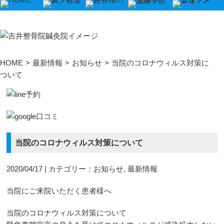
施術メニュー
吉井式鍼灸施術
HOME
>
最新情報
>
お知らせ
>
当院のコロナウィルス対策に
ついて
吉井式骨盤矯正
産後骨盤矯正
頭部・首・肩のお悩み
当院のコロナウィルス対策について
偏頭痛
2020/04/17 | カテゴリー：
お知らせ
,
最新情報
耳鳴り
当院にご来院いただく患者様へ
頚椎症
当院のコロナウィルス対策について