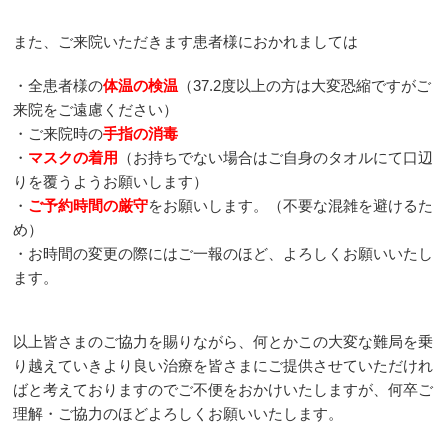
胃の不調
また、ご来院いただきます患者様におかれましては
・全患者様の
体温の検温
（37.2度以上の方は大変恐縮ですがご
腱鞘炎
来院をご遠慮ください）
・ご来院時の
手指の消毒
肘部管症候群
・
マスクの着用
（お持ちでない場合はご自身のタオルにて口辺
りを覆うようお願いします）
へバーデン結節
・
ご予約時間の厳守
をお願いします。（不要な混雑を避けるた
め）
TFCC損傷
・お時間の変更の際にはご一報のほど、よろしくお願いいたし
ます。
肋間神経痛施術
以上皆さまのご協力を賜りながら、何とかこの大変な難局を乗
側弯症
り越えていきより良い治療を皆さまにご提供させていただけれ
ばと考えておりますのでご不便をおかけいたしますが、何卒ご
手指のしびれ
理解・ご協力のほどよろしくお願いいたします。