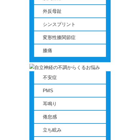
外反母趾
シンスプリント
変形性膝関節症
膝痛
不安症
PMS
耳鳴り
倦怠感
立ち眩み