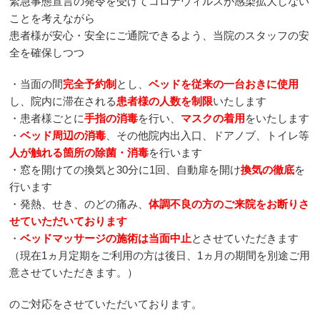
緊急事態宣言の発令を受けてコロナウィルスが感染拡大しない
顔面神経麻痺
ことを考えながら
患者様が安心・安全にご通院できるよう、当院のスタッフの安
顎関節症
全を確保しつつ
・当面の間
完全予約制
とし、
ベッドを従来の一台おきに使用
ストレートネック
し、院内に滞在される
患者様の人数を制限
いたします
・患者様ごとに
手指の消毒
を行い、
マスクの着用
をいたします
肩こり
・
ベッド周辺の消毒
、その他院内出入口、ドアノブ、トイレ等
人が触れる箇所の除菌・消毒
を行います
頭痛
・窓を開けての換気と30分に1回、自動扉を開け
換気の徹底
を
行います
四十肩・五十肩
・発熱、せき、のどの痛み、
体調不良の方のご来院をお断りさ
せていただいております
寝違え
・
ベッドマッサージの施術は当面中止
とさせていただきます
（現在1ヵ月定期をご利用の方は後日、1ヵ月の期間を別途ご用
意させていただきます。）
胸部・腕部・手指・背中のお悩み
のご対応をさせていただいております。
逆流性食道炎