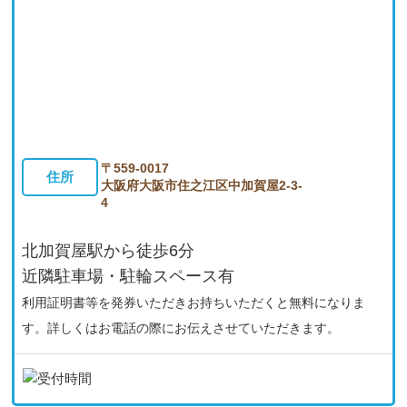
変形性股関節症
内反小趾
足底筋膜炎
〒559-0017
住所
大阪府大阪市住之江区中加賀屋2-3-
股関節痛
4
外反母趾
北加賀屋駅から徒歩6分
近隣駐車場・駐輪スペース有
シンスプリント
利用証明書等を発券いただきお持ちいただくと無料になりま
変形性膝関節症
す。詳しくはお電話の際にお伝えさせていただきます。
膝痛