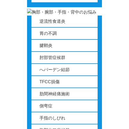
過敏性腸症候群
眼精疲労
逆流性食道炎
めまい
胃の不調
腱鞘炎
メニエール
肘部管症候群
最新情報
へバーデン結節
整体・マッサージとの違い
TFCC損傷
採用情報
肋間神経痛施術
側弯症
手指のしびれ