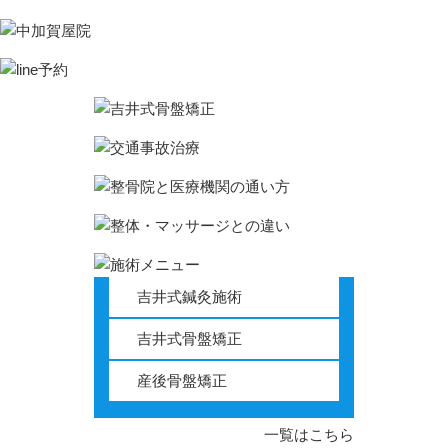
自立神経の不調からくるお悩み
不安症
PMS
耳鳴り
倦怠感
立ち眩み
吉井式鍼灸施術
動悸
吉井式骨盤矯正
産後骨盤矯正
パニック障害
慢性疲労症候群
一覧はこちら