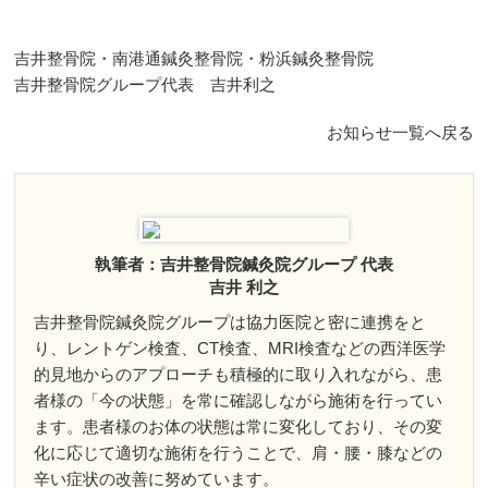
胸郭出口症候群
吉井整骨院・南港通鍼灸整骨院・粉浜鍼灸整骨院
ばね指
吉井整骨院グループ代表 吉井利之
テニス肘
お知らせ一覧へ戻る
背中痛
腰部のお悩み
執筆者：吉井整骨院鍼灸院グループ 代表
吉井 利之
腰椎分離症
吉井整骨院鍼灸院グループは協力医院と密に連携をと
り、レントゲン検査、CT検査、MRI検査などの西洋医学
腰椎すべり症
的見地からのアプローチも積極的に取り入れながら、患
者様の「今の状態」を常に確認しながら施術を行ってい
脊柱管狭窄症
ます。患者様のお体の状態は常に変化しており、その変
化に応じて適切な施術を行うことで、肩・腰・膝などの
坐骨神経痛
辛い症状の改善に努めています。