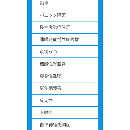
動悸
パニック障害
慢性疲労症候群
睡眠時疲労性症候群
産後うつ
機能性胃腸炎
突発性難聴
更年期障害
冷え性
不眠症
自律神経失調症