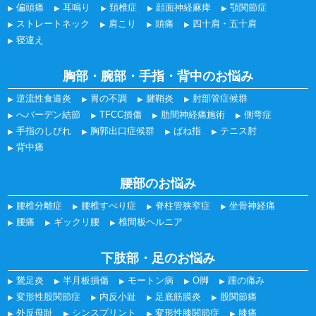
偏頭痛
耳鳴り
頚椎症
顔面神経麻痺
顎関節症
ストレートネック
肩こり
頭痛
四十肩・五十肩
寝違え
胸部・腕部・手指・背中のお悩み
逆流性食道炎
胃の不調
腱鞘炎
肘部管症候群
へバーデン結節
TFCC損傷
肋間神経痛施術
側弯症
手指のしびれ
胸郭出口症候群
ばね指
テニス肘
背中痛
腰部のお悩み
腰椎分離症
腰椎すべり症
脊柱管狭窄症
坐骨神経痛
腰痛
ギックリ腰
椎間板ヘルニア
下肢部・足のお悩み
鵞足炎
半月板損傷
モートン病
O脚
踵の痛み
変形性股関節症
内反小趾
足底筋膜炎
股関節痛
外反母趾
シンスプリント
変形性膝関節症
膝痛